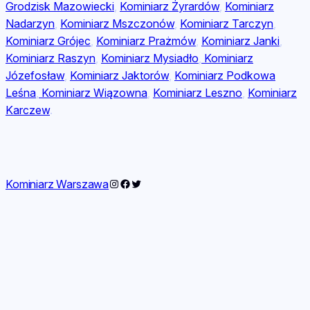
Grodzisk Mazowiecki
,
Kominiarz Żyrardów
,
Kominiarz
Nadarzyn
,
Kominiarz Mszczonów
,
Kominiarz Tarczyn
,
Kominiarz Grójec
,
Kominiarz Prażmów
,
Kominiarz Janki
,
Kominiarz Raszyn
,
Kominiarz Mysiadło
,
Kominiarz
Józefosław
,
Kominiarz Jaktorów
,
Kominiarz Podkowa
Leśna
,
Kominiarz Wiązowna
,
Kominiarz Leszno
,
Kominiarz
Karczew
.
Instagram
Facebook
Twitter
Kominiarz Warszawa