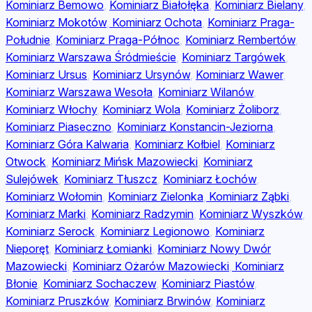
Kominiarz Bemowo
,
Kominiarz Białołęka
,
Kominiarz Bielany
,
Kominiarz Mokotów
,
Kominiarz Ochota
,
Kominiarz Praga-
Południe
,
Kominiarz Praga-Północ
,
Kominiarz Rembertów
,
Kominiarz Warszawa Śródmieście
,
Kominiarz Targówek
,
Kominiarz Ursus
,
Kominiarz Ursynów
,
Kominiarz Wawer
,
Kominiarz Warszawa Wesoła
,
Kominiarz Wilanów
,
Kominiarz Włochy
,
Kominiarz Wola
,
Kominiarz Żoliborz
,
Kominiarz Piaseczno
,
Kominiarz Konstancin-Jeziorna
,
Kominiarz Góra Kalwaria
,
Kominiarz Kołbiel
,
Kominiarz
Otwock
,
Kominiarz Mińsk Mazowiecki
,
Kominiarz
Sulejówek
,
Kominiarz Tłuszcz
,
Kominiarz Łochów
,
Kominiarz Wołomin
,
Kominiarz Zielonka
,
Kominiarz Ząbki
,
Kominiarz Marki
,
Kominiarz Radzymin
,
Kominiarz Wyszków
,
Kominiarz Serock
,
Kominiarz Legionowo
,
Kominiarz
Nieporęt
,
Kominiarz Łomianki
,
Kominiarz Nowy Dwór
Mazowiecki
,
Kominiarz Ożarów Mazowiecki
,
Kominiarz
Błonie
,
Kominiarz Sochaczew
,
Kominiarz Piastów
,
Kominiarz Pruszków
,
Kominiarz Brwinów
,
Kominiarz