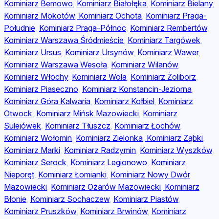
Kominiarz Bemowo
,
Kominiarz Białołęka
,
Kominiarz Bielany
,
Kominiarz Mokotów
,
Kominiarz Ochota
,
Kominiarz Praga-
Południe
,
Kominiarz Praga-Północ
,
Kominiarz Rembertów
,
Kominiarz Warszawa Śródmieście
,
Kominiarz Targówek
,
Kominiarz Ursus
,
Kominiarz Ursynów
,
Kominiarz Wawer
,
Kominiarz Warszawa Wesoła
,
Kominiarz Wilanów
,
Kominiarz Włochy
,
Kominiarz Wola
,
Kominiarz Żoliborz
,
Kominiarz Piaseczno
,
Kominiarz Konstancin-Jeziorna
,
Kominiarz Góra Kalwaria
,
Kominiarz Kołbiel
,
Kominiarz
Otwock
,
Kominiarz Mińsk Mazowiecki
,
Kominiarz
Sulejówek
,
Kominiarz Tłuszcz
,
Kominiarz Łochów
,
Kominiarz Wołomin
,
Kominiarz Zielonka
,
Kominiarz Ząbki
,
Kominiarz Marki
,
Kominiarz Radzymin
,
Kominiarz Wyszków
,
Kominiarz Serock
,
Kominiarz Legionowo
,
Kominiarz
Nieporęt
,
Kominiarz Łomianki
,
Kominiarz Nowy Dwór
Mazowiecki
,
Kominiarz Ożarów Mazowiecki
,
Kominiarz
Błonie
,
Kominiarz Sochaczew
,
Kominiarz Piastów
,
Kominiarz Pruszków
,
Kominiarz Brwinów
,
Kominiarz