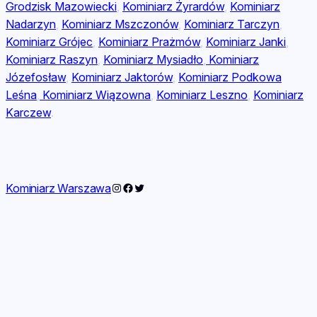
Grodzisk Mazowiecki
,
Kominiarz Żyrardów
,
Kominiarz
Nadarzyn
,
Kominiarz Mszczonów
,
Kominiarz Tarczyn
,
Kominiarz Grójec
,
Kominiarz Prażmów
,
Kominiarz Janki
,
Kominiarz Raszyn
,
Kominiarz Mysiadło
,
Kominiarz
Józefosław
,
Kominiarz Jaktorów
,
Kominiarz Podkowa
Leśna
,
Kominiarz Wiązowna
,
Kominiarz Leszno
,
Kominiarz
Karczew
.
Instagram
Facebook
Twitter
Kominiarz Warszawa